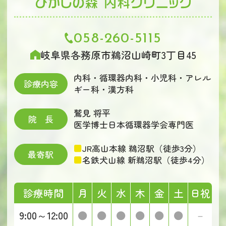
058-260-5115
岐阜県各務原市鵜沼山崎町3丁目45
内科・循環器内科・小児科・アレル
診療内容
ギー科・漢方科
鷲見 将平
院長
医学博士日本循環器学会専門医
JR高山本線 鵜沼駅（徒歩3分）
最寄駅
名鉄犬山線 新鵜沼駅（徒歩4分）
診療時間
月
火
水
木
金
土
日祝
9:00～12:00
●
●
●
●
●
●
－